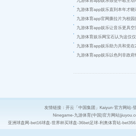
九游体育app娱乐致使不敢主动举
九游体育app娱乐直到本年才晓谕
九游体育app官网撕拉片为校园的
九游体育app娱乐让音乐更具空间
九游体育娱乐网宝石认为这仅仅惯例
九游体育app娱乐助力共和党在2
九游体育app娱乐以色列非政府组
友情链接：
开云「中国集团」Kaiyun·官方网站-
Ninegame-九游体育(中国)官方网站|jiuyou.c
亚洲球盘网-bet16球盘-世界杯买球盘-36bet足球-利奥体育站-bet3